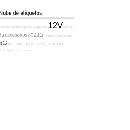
12V
actividad
ActiveCaptain
Adaptador
4 GHz
3g
accesorios
802.11n
aemet weather pro
5G
802.11ac
5GHz
220V
2
4g
10
2.0
ADSL
802.11g
Action Camara