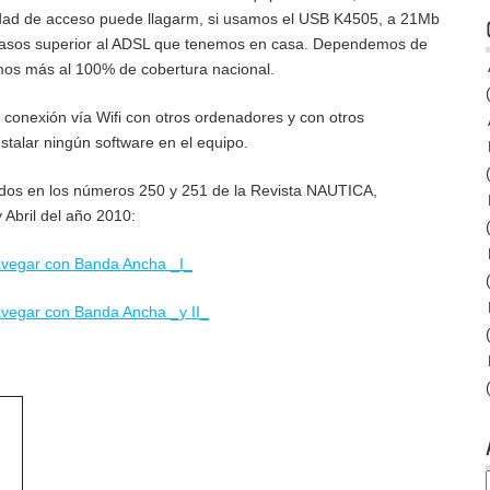
idad de acceso puede llagarm, si usamos el USB K4505, a 21Mb
casos superior al ADSL que tenemos en casa. Dependemos de
mos más al 100% de cobertura nacional.
a conexión vía Wifi con otros ordenadores y con otros
nstalar ningún software en el equipo.
cados en los números 250 y 251 de la Revista NAUTICA,
Abril del año 2010:
egar con Banda Ancha _I_
egar con Banda Ancha _y II_