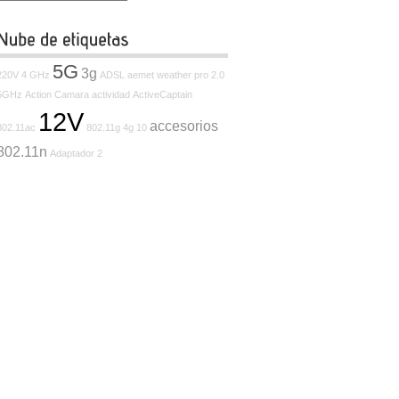
5G
3g
220V
4 GHz
ADSL
aemet weather pro
2.0
5GHz
Action Camara
actividad
ActiveCaptain
12V
accesorios
802.11ac
802.11g
4g
10
802.11n
Adaptador
2