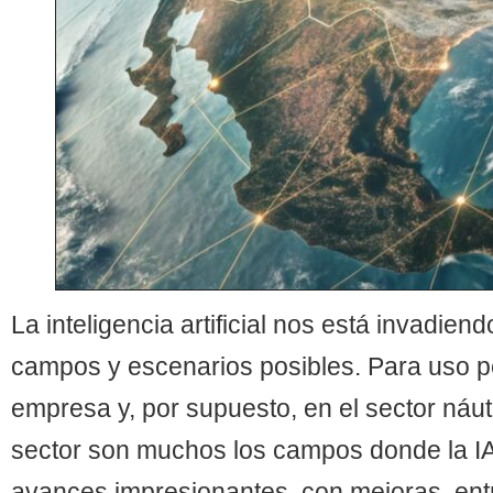
Las mejores Apps para llevar a bordo
La inteligencia artificial nos está invadien
campos y escenarios posibles. Para uso pe
empresa y, por supuesto, en el sector náut
Las redes sociales pueden ayudarnos mucho en el aprendizaje de las Nuevas
sector son muchos los campos donde la I
avances impresionantes, con mejoras, ent