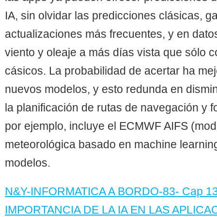
IA, sin olvidar las predicciones clásicas, 
En diez años se estiman 50.000 millones de equipos conectados a internet.
actualizaciones más frecuentes, y en dat
viento y oleaje a más días vista que sólo 
cásicos. La probabilidad de acertar ha me
nuevos modelos, y esto redunda en dismin
la planificación de rutas de navegación y 
por ejemplo, incluye el ECMWF AIFS (mode
meteorológica basado en machine learning
modelos.
La web del Navegante Tecnológico
N&Y-INFORMATICA A BORDO-83- Cap 13
IMPORTANCIA DE LA IA EN LAS APLIC