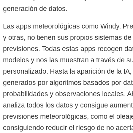
generación de datos.
Las mejores previsiones al alcance de un click.
Las apps meteorológicas como Windy, Pre
y otras, no tienen sus propios sistemas d
previsiones. Todas estas apps recogen dat
modelos y nos las muestran a través de s
personalizado. Hasta la aparición de la IA
generados por algoritmos basados por dato
probabilidades y observaciones locales. Ah
analiza todos los datos y consigue aumenta
Consulta los artículos y aumenta tus conocimientos con las publicaciones de e
previsiones meteorológicas, como el oleaje,
consiguiendo reducir el riesgo de no acerta