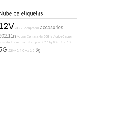
12V
accesorios
ADSL
Adaptador
802.11n
Action Camara
4g
5GHz
ActiveCaptain
actividad
aemet weather pro
802.11g
802.11ac
10
5G
3g
220V
2
4 GHz
2.0