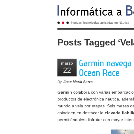
Nuevas Tecnologías aplicadas en Náutica
Posts Tagged ‘Vel
marzo
22
By:
Jose Maria Serra
Garmin
colabora con varias embarcacion
productos de electrónica náutica, ademá
mundo a vela por etapas. Seis meses des
coinciden en destacar la
elevada fiabil
permitiéndoles disfrutar con mayor inten