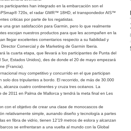
s participantes han integrado en la embarcación son el
til GPSmap® 720s, el radar GMR™ 18HD, el transpondedor AIS™
tes criticas por parte de los regatistas.
e una gran satisfacción para Garmin, pero lo que realmente
pantes escojan nuestros productos para que les acompañen en la
n llegar excelentes comentarios respecto a su fiabilidad y
 Director Comercial y de Marketing de Garmin Iberia.
iará la cuarta etapa, que llevará a los participantes de Punta del
el Sur, Estados Unidos), des de donde el 20 de mayo empezará
ne (Francia).
nacional muy competitivo y concurrido en el que participan
 solo dos tripulantes a bordo. El recorrido, de más de 30.000
as, alcanza cuatro continentes y cruza tres océanos. La
re de 2011 en Palma de Mallorca y tendrá la meta final en Les
on con el objetivo de crear una clase de monocascos de
ón relativamente simple, aunando diseño y tecnología a partes
as en fibra de vidrio, tienen 12’19 metros de eslora y alcanzan
barcos se enfrentaran a una vuelta al mundo con la Global