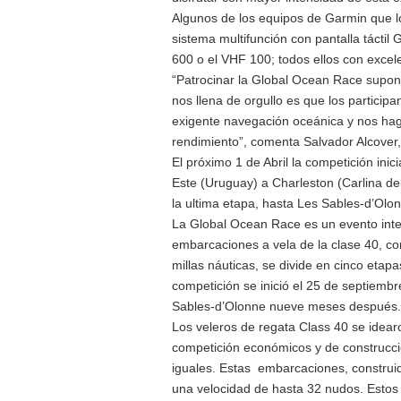
Algunos de los equipos de Garmin que lo
sistema multifunción con pantalla tác
600 o el VHF 100; todos ellos con excelen
“Patrocinar la Global Ocean Race supon
nos llena de orgullo es que los partici
exigente navegación oceánica y nos haga
rendimiento”, comenta Salvador Alcover,
El próximo 1 de Abril la competición inic
Este (Uruguay) a Charleston (Carlina d
la ultima etapa, hasta Les Sables-d’Olon
La Global Ocean Race es un evento inter
embarcaciones a vela de la clase 40, con
millas náuticas, se divide en cinco etap
competición se inició el 25 de septiemb
Sables-d’Olonne nueve meses después.
Los veleros de regata Class 40 se idear
competición económicos y de construcci
iguales. Estas embarcaciones, construid
una velocidad de hasta 32 nudos. Estos 