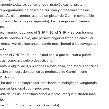
mente todas las condiciones climatológicas, el piloto
eprogramadas de pesca de curricán y procedimientos de
ca. Adicionalmente, usando un plotter de Garmin compatible
2 Vision (de venta por separado), los navegantes obtienen
uta
mejor rumbo. Igual que el GHP™ 10, el GHP™ 20 con bomba
entada Shadow Drive, que permite coger el timón en cualquier
desactivar el piloto antes, dando más libertad a los navegantes
dado.
ado con el GHC™ 10, una unidad con la que el usuario puede
, así como activarlo o desactivarlo.
ntalla digital de 3,5 pulgadas a todo color, con menús sencillos
talación e integración con otros productos de Garmin, tiene
NMEA 2000.
ha dejado de sorprender ofreciendo tecnología de vanguardia,
or su funcionalidad y precisión.
vida de los usuarios más sencilla y procurar que disfruten más
io.
rtPump™: 3.799 euros (IVA incluido)