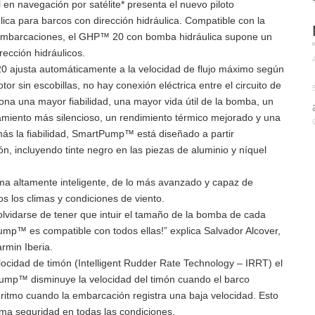
 en navegación por satélite* presenta el nuevo piloto
a para barcos con dirección hidráulica. Compatible con la
embarcaciones, el GHP™ 20 con bomba hidráulica supone un
ección hidráulicos.
20 ajusta automáticamente a la velocidad de flujo máximo según
r sin escobillas, no hay conexión eléctrica entre el circuito de
iona una mayor fiabilidad, una mayor vida útil de la bomba, un
miento más silencioso, un rendimiento térmico mejorado y una
ás la fiabilidad, SmartPump™ está diseñado a partir
n, incluyendo tinte negro en las piezas de aluminio y níquel
ma altamente inteligente, de lo más avanzado y capaz de
s los climas y condiciones de viento.
olvidarse de tener que intuir el tamaño de la bomba de cada
p™ es compatible con todos ellas!” explica Salvador Alcover,
rmin Iberia.
elocidad de timón (Intelligent Rudder Rate Technology – IRRT) el
mp™ disminuye la velocidad del timón cuando el barco
 ritmo cuando la embarcación registra una baja velocidad. Esto
ma seguridad en todas las condiciones.