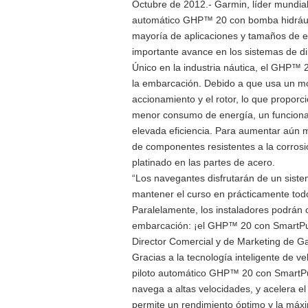
Octubre de 2012.- Garmin, líder mundial
automático GHP™ 20 con bomba hidráulic
mayoría de aplicaciones y tamaños de 
importante avance en los sistemas de dir
Único en la industria náutica, el GHP™ 
la embarcación. Debido a que usa un moto
accionamiento y el rotor, lo que proporc
menor consumo de energía, un funciona
elevada eficiencia. Para aumentar aún m
de componentes resistentes a la corrosió
platinado en las partes de acero.
“Los navegantes disfrutarán de un siste
mantener el curso en prácticamente todo
Paralelamente, los instaladores podrán 
embarcación: ¡el GHP™ 20 con SmartPum
Director Comercial y de Marketing de Ga
Gracias a la tecnología inteligente de v
piloto automático GHP™ 20 con SmartPu
navega a altas velocidades, y acelera el
permite un rendimiento óptimo y la máxi