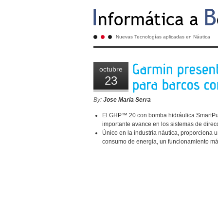
Nuevas Tecnologías aplicadas en Náutica
octubre
23
By:
Jose Maria Serra
El GHP™ 20 con bomba hidráulica SmartPu
importante avance en los sistemas de direcc
Único en la industria náutica, proporciona 
consumo de energía, un funcionamiento más