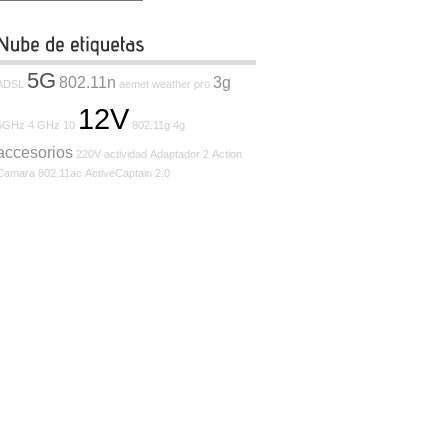
5G
802.11n
3g
ADSL
aemet weather pro
12V
5GHz
4 GHz
10
802.11g
4g
accesorios
220V
actividad
Adaptador
2
Action
Camara
802.11ac
ActiveCaptain
2.0