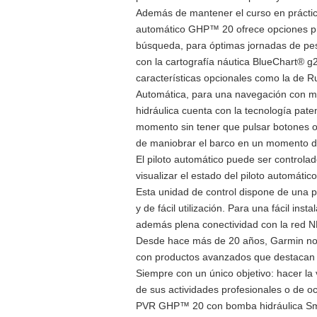
Además de mantener el curso en práctica
automático GHP™ 20 ofrece opciones pr
búsqueda, para óptimas jornadas de pes
con la cartografía náutica BlueChart® g
características opcionales como la de R
Automática, para una navegación con 
hidráulica cuenta con la tecnología pat
momento sin tener que pulsar botones o 
de maniobrar el barco en un momento 
El piloto automático puede ser control
visualizar el estado del piloto automático
Esta unidad de control dispone de una pa
y de fácil utilización. Para una fácil ins
además plena conectividad con la red 
Desde hace más de 20 años, Garmin no 
con productos avanzados que destacan p
Siempre con un único objetivo: hacer la 
de sus actividades profesionales o de oc
PVR GHP™ 20 con bomba hidráulica Sma