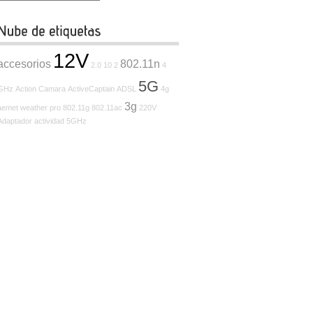
12V
accesorios
802.11n
2.0
10
2
4
5G
GHz
Action Camara
ActiveCaptain
ADSL
4g
3g
aemet weather pro
802.11g
802.11ac
220V
Adaptador
actividad
5GHz