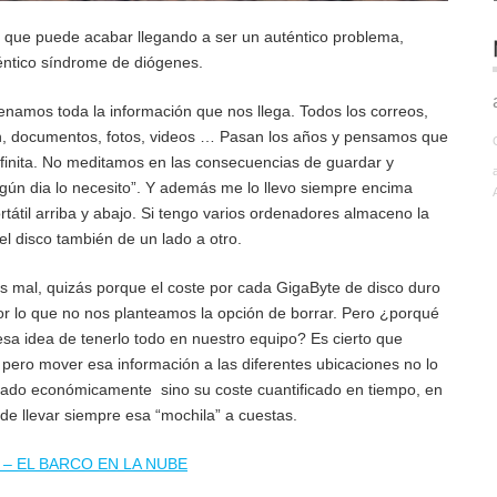
e que puede acabar llegando a ser un auténtico problema,
éntico síndrome de diógenes.
namos toda la información que nos llega. Todos los correos,
ón, documentos, fotos, videos … Pasan los años y pensamos que
nfinita. No meditamos en las consecuencias de guardar y
algún dia lo necesito”. Y además me lo llevo siempre encima
portátil arriba y abajo. Si tengo varios ordenadores almaceno la
el disco también de un lado a otro.
mal, quizás porque el coste por cada GigaByte de disco duro
or lo que no nos planteamos la opción de borrar. Pero ¿porqué
 idea de tenerlo todo en nuestro equipo? Es cierto que
pero mover esa información a las diferentes ubicaciones no lo
ficado económicamente sino su coste cuantificado en tiempo, en
de llevar siempre esa “mochila” a cuestas.
 – EL BARCO EN LA NUBE