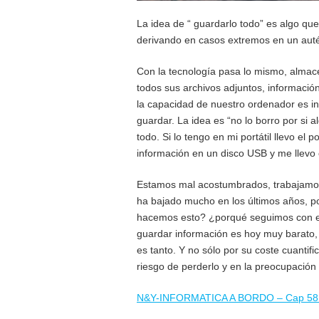
La idea de “ guardarlo todo” es algo qu
derivando en casos extremos en un aut
Con la tecnología pasa lo mismo, almace
todos sus archivos adjuntos, informaci
la capacidad de nuestro ordenador es i
guardar. La idea es “no lo borro por si 
todo. Si lo tengo en mi portátil llevo el 
información en un disco USB y me llevo 
Estamos mal acostumbrados, trabajamos 
ha bajado mucho en los últimos años, p
hacemos esto? ¿porqué seguimos con esa
guardar información es hoy muy barato, 
es tanto. Y no sólo por su coste cuanti
riesgo de perderlo y en la preocupación 
N&Y-INFORMATICA A BORDO – Cap 58