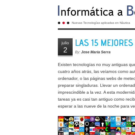
Nuevas Tecnologías aplicadas en Náutica
julio
2
By:
Jose Maria Serra
Existen tecnologías no muy antiguas qu
cuatro años atrás, las veíamos como aut
ordenador, o las páginas webs de meteo
preparar singladuras. Llevar un ordena
imprescindible a la vez. A esta moderni
tareas ya es casi tan antiguo como recib
esperar a las nueve de la noche para ver