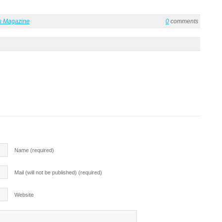
es Magazine
0
comments
Name (required)
Mail (will not be published) (required)
Website