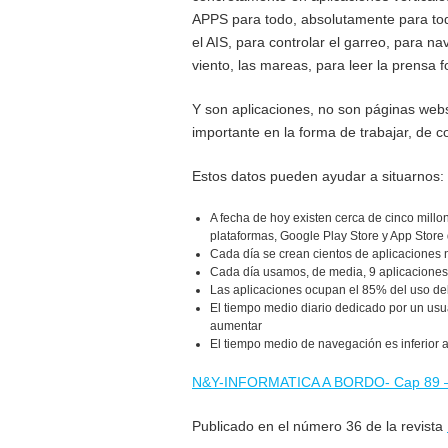
APPS para todo, absolutamente para todo
el AIS, para controlar el garreo, para nav
viento, las mareas, para leer la prens
Y son aplicaciones, no son páginas web
importante en la forma de trabajar, de c
Estos datos pueden ayudar a situarnos:
A fecha de hoy existen cerca de cinco millo
plataformas, Google Play Store y App Store
Cada día se crean cientos de aplicaciones
Cada día usamos, de media, 9 aplicaciones,
Las aplicaciones ocupan el 85% del uso del
El tiempo medio diario dedicado por un usua
aumentar
El tiempo medio de navegación es inferior a
N&Y-INFORMATICA A BORDO- Cap 89 
Publicado en el número 36 de la revista