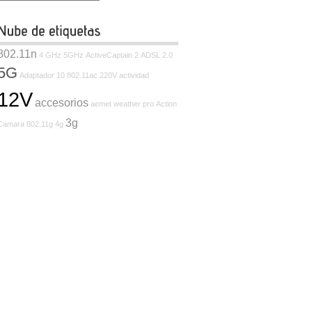
802.11n
4 GHz
5GHz
ActiveCaptain
2
ADSL
2.0
5G
Adaptador
10
802.11ac
220V
actividad
12V
accesorios
aemet weather pro
Action
3g
Camara
802.11g
4g