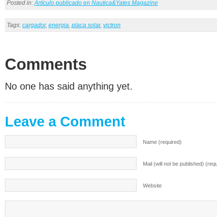
Posted in:
Artículo publicado en Nautica&Yates Magazine
Tags:
cargador
,
energia
,
placa solar
,
victron
Comments
No one has said anything yet.
Leave a Comment
Name (required)
Mail (will not be published) (req
Website