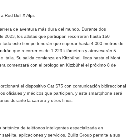
rera Red Bull X Alps
 carrera de aventura más dura del mundo. Durante dos
de 2023, los atletas que participan recorrerán hasta 150
te todo este tiempo tendrán que superar hasta 4.000 metros de
 tendrán que recorrer es de 1.223 kilómetros y atravesarán 5
e Italia. Su salida comienza en Kitzbühel, llega hasta el Mont
rera comenzará con el prólogo en Kitzbühel el próximo 8 de
proporcionará el dispositivo Cat S75 con comunicación bidireccional
ipos oficiales y médicos que participen, y este smartphone será
rias durante la carrera y otros fines.
británica de teléfonos inteligentes especializada en
satélite, aplicaciones y servicios. Bullitt Group permite a sus