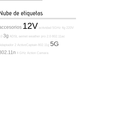
12V
accesorios
actividad
5GHz
4g
220V
3g
10
ADSL
aemet weather pro
2.0
802.11ac
5G
Adaptador
2
ActiveCaptain
802.11g
802.11n
4 GHz
Action Camara