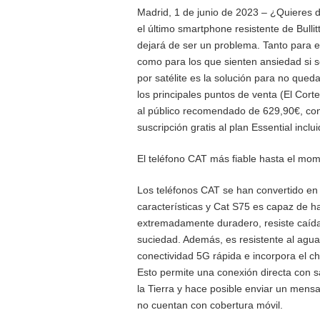
Madrid, 1 de junio de 2023 – ¿Quieres 
el último smartphone resistente de Bullitt
dejará de ser un problema. Tanto para e
como para los que sienten ansiedad si s
por satélite es la solución para no que
los principales puntos de venta (El Cort
al público recomendado de 629,90€, co
suscripción gratis al plan Essential inclu
El teléfono CAT más fiable hasta el mo
Los teléfonos CAT se han convertido en l
características y Cat S75 es capaz de h
extremadamente duradero, resiste caídas
suciedad. Además, es resistente al agu
conectividad 5G rápida e incorpora el c
Esto permite una conexión directa con 
la Tierra y hace posible enviar un mens
no cuentan con cobertura móvil.