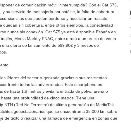
disponer de comunicación móvil ininterrumpida? Con el Cat S75,
, y su servicio de mensajería por satélite, la falta de cobertura
xcursionistas que pueden perderse y necesitar un rescate,
e quedan sin cobertura, entre otros ejemplos, la conectividad
darse nunca sin conexión. Cat S75 ya está disponible España en
e inglés, Media Markt y FNAC, entre otros) a un precio de venta
n una oferta de lanzamiento de 599,90€ y 3 meses de
idos.
mento
os líderes del sector rugerizado gracias a sus resistentes
acer frente todas las adversidades. Este smartphone es
 de hasta 1,8 metros y evita la entrada de polvo, arena o
a hasta una profundidad de cinco metros. Tiene una
hip NTN (Red No Terrestre) de última generación de MediaTek.
satélites geoestacionarios que se encuentran a 35.000 km sobre
aje de texto o realizar una llamada de emergencia en zonas que