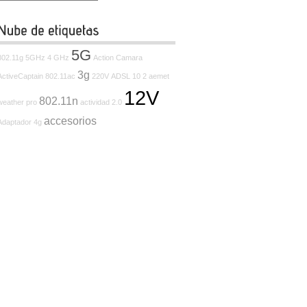
5G
802.11g
5GHz
4 GHz
Action Camara
3g
ActiveCaptain
802.11ac
220V
ADSL
10
2
aemet
12V
802.11n
weather pro
actividad
2.0
accesorios
Adaptador
4g