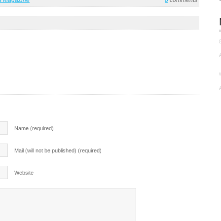
es Magazine
0
comments
Name (required)
Mail (will not be published) (required)
Website