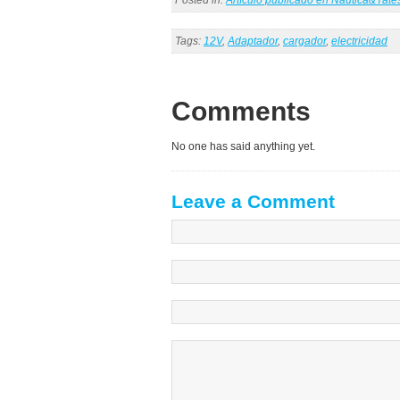
Posted in:
Artículo publicado en Nautica&Yat
Tags:
12V
,
Adaptador
,
cargador
,
electricidad
Comments
No one has said anything yet.
Leave a Comment