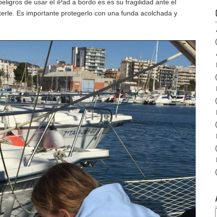
eligros de usar el iPad a bordo es es su fragilidad ante el
erle. Es importante protegerlo con una funda acolchada y