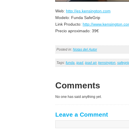
Web:
http://es.kensington.com
Modelo: Funda SafeGrip
Link Producto:
http://www.kensington.co
Precio aproximado: 39€
Posted in:
Notas del Autor
Tags:
funda
,
ipad
,
ipad air
,
kensington
,
safegri
Comments
No one has said anything yet.
Leave a Comment