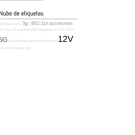
3g
802.11n
accesorios
802.11ac
ADSL
2
802.11g
2.0
actividad
220V
Adaptador
4 GHz
5GHz
12V
5G
ActiveCaptain
aemet weather pro
10
Action Camara
4g